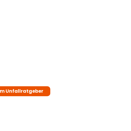
ostenvoranschl
oder Gutachte
erstellen?
Minuten Lesezeit bringen Dich 
Antwort!
m Unfallratgeber