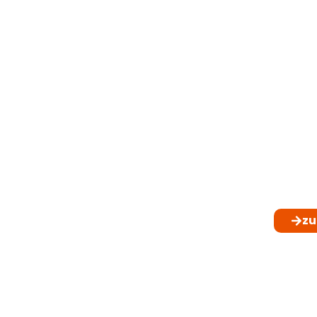
K
4 
zu